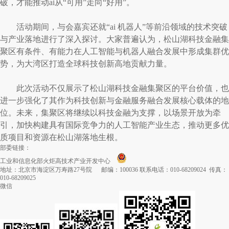
破，才能推动ai从“可用”走向“好用”。
活动期间，与会嘉宾还就“ai 机器人”等前沿领域的技术突破
与产业落地进行了深入探讨。大家普遍认为，松山湖科技金融集
聚区有条件、有能力在人工智能与机器人融合发展中形成集群优
势，为大湾区打造全球科技创新高地贡献力量。
此次活动不仅展示了松山湖科技金融集聚区的平台价值，也
进一步强化了其作为科技创新与金融服务融合发展核心载体的地
位。未来，集聚区将继续以科技金融为支撑，以场景开放为牵
引，加快构建具有国际竞争力的人工智能产业生态，推动更多优
质项目和资源在松山湖落地生根。
部委链接：
工业和信息化部火炬高技术产业开发中心
地址：北京市海淀区万寿路27号院 邮编：100036 联系电话：010-68209024 传真：
010-68209025
微信