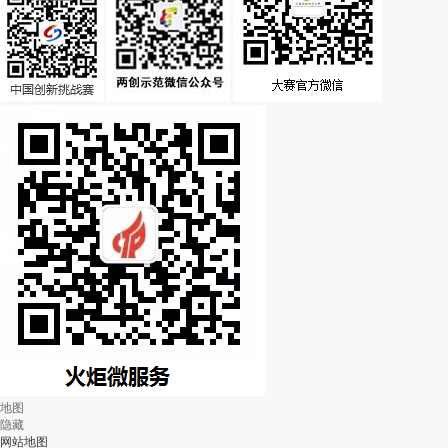
地图
隐藏
网站地图