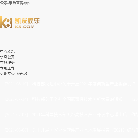
公示-米乐官网app
中心概况
信息公开
在线服务
专项工作
火炬党委（纪委）
[2021-08-10]
·
科技部火炬中心关于开展2021年度创新型产业集群试点
[2021-07-14]
·
科技部关于举办全国颠覆性技术创新大赛的通知
[20
[2021-07-05]
·
2021年科学技术部火炬高技术产业开发中心博士后工作站
[2021-06-08]
·
关于开展国家火炬软件产业基地发展报告（2021）编写