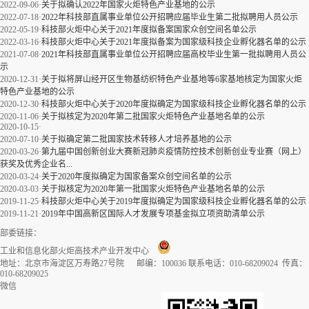
2022-09-06
·
关于拟确认2022年国家火炬特色产业基地的公示
2022-07-18
·
2022年科技部直属事业单位公开招聘应届毕业生第二批拟聘用人员公示
2022-05-19
·
科技部火炬中心关于2021年度拟备案国家众创空间名单公示
2022-03-16
·
科技部火炬中心关于2021年度拟备案为国家级科技企业孵化器名单的公示
2021-07-08
·
2021年科技部直属事业单位公开招聘应届高校毕业生第一批拟聘用人员公
示
2020-12-31
·
关于拟将屏山经开区生物基纺织特色产业基地等6家基地核定为国家火炬
特色产业基地的公示
2020-12-30
·
科技部火炬中心关于2020年度拟确定为国家级科技企业孵化器名单的公示
2020-11-06
·
关于拟核定为2020年第二批国家火炬特色产业基地名单的公示
2020-10-15
·
2020-07-10
·
关于拟确定第二批国家技术转移人才培养基地的公示
2020-03-26
·
第九届中国创新创业大赛新冠肺炎疫情防控技术创新创业专业赛（网上）
获奖及优秀企业名...
2020-03-24
·
关于2020年度拟确定为国家备案众创空间名单的公示
2020-03-03
·
关于拟核定为2020年第一批国家火炬特色产业基地名单的公示
2019-11-25
·
科技部火炬中心关于2019年度拟确定为国家级科技企业孵化器名单的公示
2019-11-21
·
2019年中国高新区国际人才发展专项基金拟立项资助清单公示
部委链接：
工业和信息化部火炬高技术产业开发中心
地址：北京市海淀区万寿路27号院 邮编：100036 联系电话：010-68209024 传真：
010-68209025
微信