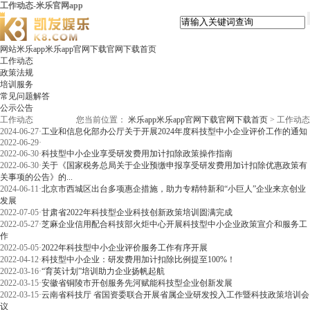
工作动态-米乐官网app
网站米乐app米乐app官网下载官网下载首页
工作动态
政策法规
培训服务
常见问题解答
公示公告
工作动态
您当前位置：
米乐app米乐app官网下载官网下载首页
>
工作动态
2024-06-27
·
工业和信息化部办公厅关于开展2024年度科技型中小企业评价工作的通知
2022-06-29
·
2022-06-30
·
科技型中小企业享受研发费用加计扣除政策操作指南
2022-06-30
·
关于《国家税务总局关于企业预缴申报享受研发费用加计扣除优惠政策有
关事项的公告》的...
2024-06-11
·
北京市西城区出台多项惠企措施，助力专精特新和“小巨人”企业来京创业
发展
2022-07-05
·
甘肃省2022年科技型企业科技创新政策培训圆满完成
2022-05-27
·
芝麻企业信用配合科技部火炬中心开展科技型中小企业政策宣介和服务工
作
2022-05-05
·
2022年科技型中小企业评价服务工作有序开展
2022-04-12
·
科技型中小企业：研发费用加计扣除比例提至100%！
2022-03-16
·
“育英计划”培训助力企业扬帆起航
2022-03-15
·
安徽省铜陵市开创服务先河赋能科技型企业创新发展
2022-03-15
·
云南省科技厅 省国资委联合开展省属企业研发投入工作暨科技政策培训会
议